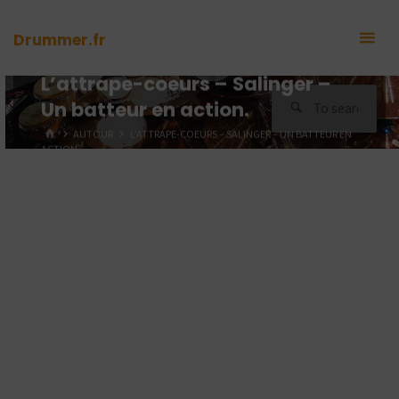
Skip
to
Drummer.fr
content
L’attrape-coeurs – Salinger –
Sea
Un batteur en action.
for:
HOME
AUTOUR
L’ATTRAPE-COEURS – SALINGER – UN BATTEUR EN
ACTION.