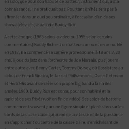
en solo, que pour son habilité de batteur, instrument qui, à ma
connaissance, il ne pratiquait pas. Pourtant il n’hésitera pas à
affronter dans un duel peu ordinaire, à l’occasion d’un de ses
shows télévisés, le batteur Buddy Rich
A cette époque (1965 selon la video ou 1955 selon certains
commentaires) Buddy Rich est un batteur connu et reconnu. Né
en 1917, il a commencé sa carrière professionnel à 18 ans. A 20
ans, il joue du jazz dans l’orchestre de Joe Marsala, puis jouera
entre autre avec Benny Carter, Tommy Dorsey, où il assistera au
début de Franck Sinatra, le Jazz at Philharmonic, Oscar Peterson
et Herb Ellis avant de créer son propre big band à la fin des
années 1960. Buddy Rich est connu pour son habilité et la
rapidité de ses frisés (voir en fin de vidéo). Ses solos de batterie
commencent souvent par une figure simple et pianissimo sur les
bords de la caisse claire qui prend de la vitesse et de la puissance
en s’approchant du centre de la caisse claire, s’enrichissant de