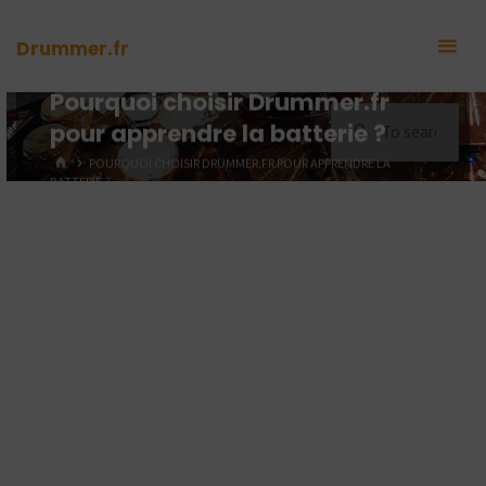
Skip
to
Drummer.fr
content
Pourquoi choisir Drummer.fr
Sea
pour apprendre la batterie ?
for:
HOME
POURQUOI CHOISIR DRUMMER.FR POUR APPRENDRE LA
BATTERIE ?