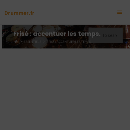
Skip
to
Drummer.fr
content
Sea
Frisé : accentuer les temps.
for:
HOME
ESSENTIELS
FRISÉ : ACCENTUER LES TEMPS.