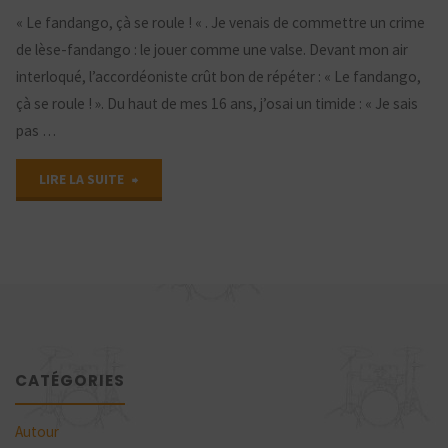
« Le fandango, çà se roule ! « . Je venais de commettre un crime
de lèse-fandango : le jouer comme une valse. Devant mon air
interloqué, l’accordéoniste crût bon de répéter : « Le fandango,
çà se roule ! ». Du haut de mes 16 ans, j’osai un timide : « Je sais
pas …
"Le
LIRE LA SUITE
fandango,
çà
se
roule
CATÉGORIES
!"
Autour